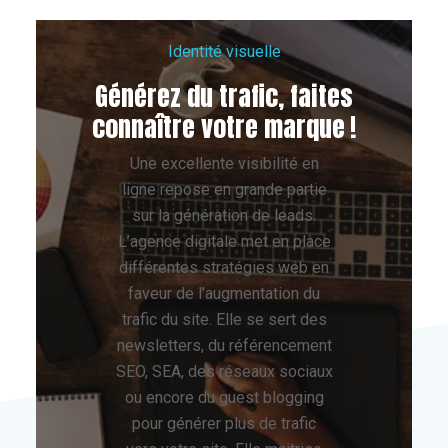
Identité visuelle
Générez du trafic, faites
connaître votre marque !
Une excellente visibilité en
ligne repose en grande partie
sur la génération de leads.
L’agence digitale met en place
différentes stratégies web en
faveur de l’augmentation du
trafic du site. Elle se sert des
newsletters, du référencement
SEO, SEA, des réseaux sociaux
ou encore du guest blogging
pour générer plus de trafic